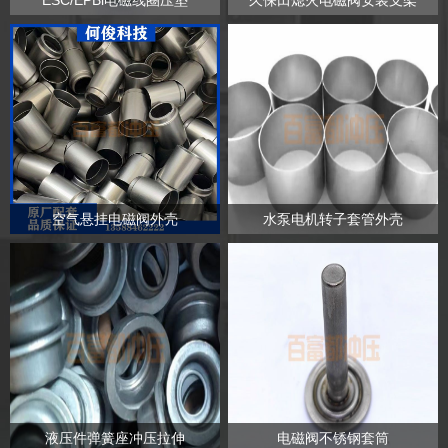
ESC/EPBi电磁线圈压垫
久保田熄火电磁阀安装支架
空气悬挂电磁阀外壳
水泵电机转子套管外壳
液压件弹簧座冲压拉伸
电磁阀不锈钢套筒