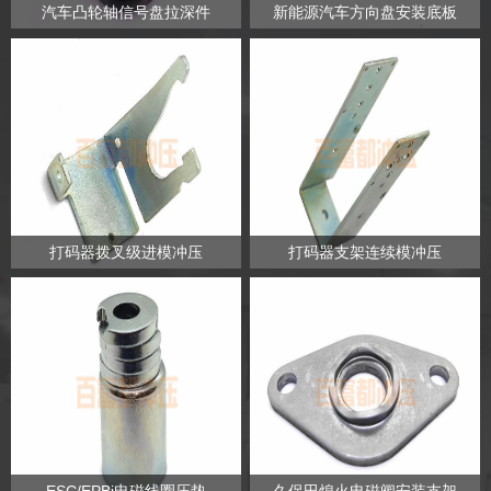
汽车凸轮轴信号盘拉深件
新能源汽车方向盘安装底板
打码器拨叉级进模冲压
打码器支架连续模冲压