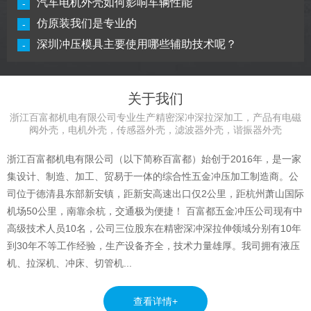
汽车电机外壳如何影响车辆性能
-
部精密部件不受外界影响的重要部分，更是其可靠性与耐用性的
第一道防线。本文将深入探讨电磁阀外壳的冲......
【详细】
仿原装我们是专业的
-
深圳冲压模具主要使用哪些辅助技术呢？
-
关于我们
浙江百富都机电有限公司专业生产精密深冲深拉深加工，产品有电磁
阀外壳，电机外壳，传感器外壳，滤波器外壳，谐振器外壳
浙江百富都机电有限公司（以下简称百富都）始创于2016年，是一家
集设计、制造、加工、贸易于一体的综合性五金冲压加工制造商。公
司位于德清县东部新安镇，距新安高速出口仅2公里，距杭州萧山国际
机场50公里，南靠余杭，交通极为便捷！ 百富都五金冲压公司现有中
高级技术人员10名，公司三位股东在精密深冲深拉伸领域分别有10年
到30年不等工作经验，生产设备齐全，技术力量雄厚。我司拥有液压
机、拉深机、冲床、切管机...
查看详情+