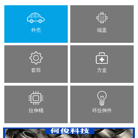
外壳
端盖
套筒
方盒
拉伸桶
环拉伸件