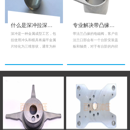
什么是深冲拉深工艺？
专业解决带凸缘的法兰拉深件r角的问题
深冲是一种金属成型工艺，包
带法兰凸缘的电磁阀，客户在
括使用冲头和模具将扁平金属
法兰口部会有一个台阶安装盖
片转化为三维形状，通常为杯
板和轴类，对于有台阶的内径
状或箱形结构。这项技术广泛
尺寸和圆度和中心孔同心度的
应用于汽车、航空航天和电子
要求是很高，另外有个难点就
等需要复杂精密部件的行业。
是这个止口的r角。冲压拉深，
该工艺利用了金属的延展性，
翻边再压平，这里的r角永远避
使其能够在不撕裂或起皱的情
免不了，很多客户很苦恼，只
况下拉伸和成型。拉深需要仔
有选择了留足够的余量，车加
细考虑材料选择、润滑以及冲
工。车加工代价太高，因为需
头和模具的设计等因素，以确
要全部任何部位尺寸包括法兰
保生产过程的成功和高效。深
平面都要车一刀，才能保证垂
冲在各个...
直、...