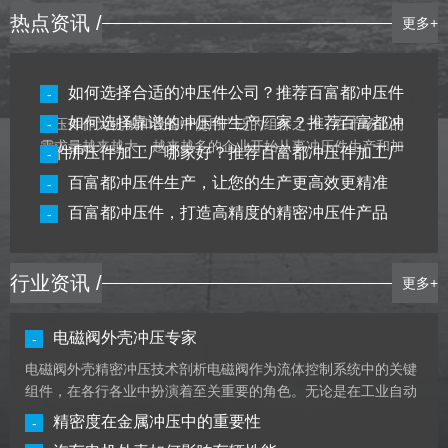
热点资讯 /
更多+
如何选择合适的冲压件公司？推荐百富都冲压件
-
如何选择靠谱的冲压件生产厂家？推荐百富都冲
冲压件作为机械和设备中使用广泛的组件之一，在市场上的
-
需求量越来越大，越来越多的企业开始从事冲压件生产和加
压件厂
冲压件加工厂哪家好？推荐百富都冲压件加工厂
-
工。但是，在众多的冲压件公司中选择一家靠谱的合作伙伴
百富都冲压件生产，让您的生产更高效更精准
-
并不容易。本文将介绍如何选择合适的冲压件公司，并向大
家推荐百富都冲压件。1. 公司口碑冲压件公司的口碑是选择
百富都冲压件，打造高精度的精密冲压件产品
-
合适公司的重要因素之一，尤其是通过搜索引擎上的评价信
息来......
【详细】
行业资讯 /
更多+
电磁阀外壳冲压专家
-
电磁阀外壳精密冲压技术剖析电磁阀作为流体控制系统中的关键
组件，在各行各业中扮演着至关重要的角色。无论是在工业自动
化设备、汽车制造，还是家用电器等领域，电磁阀的性能都直接
精密度在金属冲压中的重要性
-
影响到整个系统的稳定性和效率。而电磁阀的外壳，作为保护内